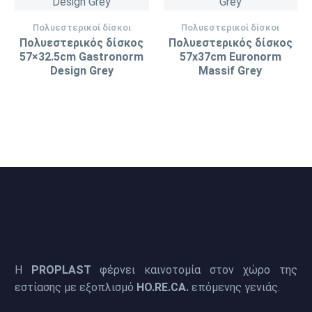
Πολυεστερικοί δίσκοι
Πολυεστερικοί δίσκοι
Πολυεστερικός δίσκος
Πολυεστερικός δίσκος
57×32.5cm Gastronorm
57x37cm Euronorm
Design Grey
Massif Grey
Η
PROPLAST
φέρνει καινοτομία στον χώρο της
εστίασης με εξοπλισμό
HO.RE.CA.
επόμενης γενιάς.